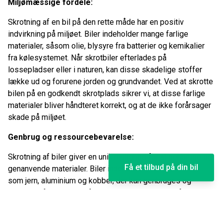
Miljømæssige fordele:
Skrotning af en bil på den rette måde har en positiv
indvirkning på miljøet. Biler indeholder mange farlige
materialer, såsom olie, blysyre fra batterier og kemikalier
fra kølesystemet. Når skrotbiler efterlades på
lossepladser eller i naturen, kan disse skadelige stoffer
lække ud og forurene jorden og grundvandet. Ved at skrotte
bilen på en godkendt skrotplads sikrer vi, at disse farlige
materialer bliver håndteret korrekt, og at de ikke forårsager
skade på miljøet.
Genbrug og ressourcebevarelse:
Skrotning af biler giver en unik mulighed for at genbruge og
Få et tilbud på din bil
genanvende materialer. Biler indeholder mange metaller
som jern, aluminium og kobber, der kan genbruges og
bruges til fremstilling af nye produkter. Genbrug af disse
materialer sparer energi og ressourcer, da det er mere
energieffektivt at genbruge metaller end at udvinde dem fra