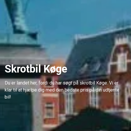
Skrotbil Køge
Du er landet her, fordi du har søgt på skrotbil Køge. Vi er
klar til at hjælpe dig med den bedste pris på din udtjente
bil!